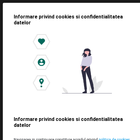
Informare privind cookies si confidentialitatea
datelor
<< Toate știrile
Cauți loc de parcare în Cluj
Napoca? Cu yeParking e mult mai
ușor
2019-04-16
Informare privind cookies si confidentialitatea
datelor
Te grabești, e trafic și nu găsești loc de parcare? Cu toții am
Navigarea in continuare constituie acordul privind
politica de cookies