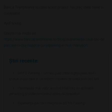
Banca Transilvania sustine acest proiect. Ne plac ideile faine si
curajoase.
#yeParking
Citește mai multe pe:
https://www.bancatransilvania.ro/blog/evenimente/cauti-loc-de-
parcare-in-cluj-napoca-cu-yeparking-e-mult-mai-usor/
Știri recente:
GOTO Parking – un nou pas către digitalizare: Wi-Fi
gratuit în parcare și un sistem modern de plată prin cod QR
Parchează mai ușor la Iulius Mall Cluj cu aplicația
yeParking și plătește tichetul direct de pe telefon
Experiența parcării mașinii la GOTO Parking