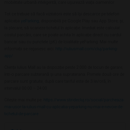
mobilitate urbană inteligentă, care ușurează viața oamenilor.
Tot ce trebuie să facă vizitatorii este să își descarce pe telefon
aplicația
yeParking
, disponibilă pe Google Play sau App Store, și,
la plecare, să scaneze tichetul în aplicație. Imediat este calculat
costul parcării, care se poate achita în aplicație direct cu cardul
bancar sau cu punctele (pK) de loialitate yeParking. Mai multe
informații se regasesc aici:
http://iuliusmall.com/cluj/parking-
app/
.
Clienții Iulius Mall au la dispoziție peste 2.000 de locuri de garare,
într-o parcare subterană și una supraterana. Primele două ore de
parcare sunt gratuite, după care tariful este de 3 lei/oră, în
intervalul 00:00 – 24:00.
Citește mai multe pe:
https://www.stiridecluj.ro/social/parcheaza-
mai-usor-la-iulius-mall-cu-aplicatia-yeparking-nu-mai-e-nevoie-de-
tichetul-de-parcare