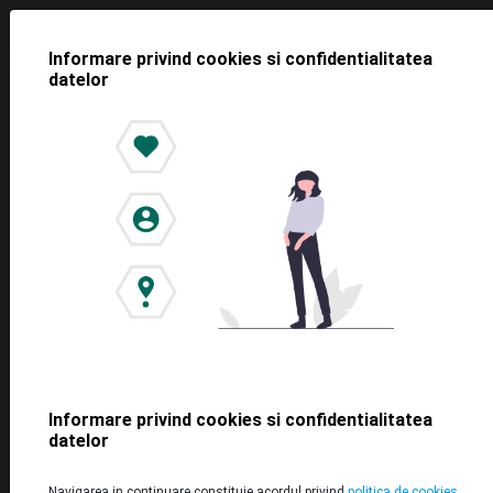
Informare privind cookies si confidentialitatea
datelor
<< Toate știrile
Parchează mai ușor la Iulius Mall
cu aplicația yeParking! Nu mai e
nevoie de tichetul de parcare
2022-04-13
Informare privind cookies si confidentialitatea
datelor
Navigarea in continuare constituie acordul privind
politica de cookies