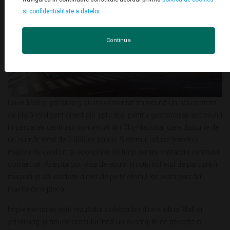
si confidentialitate a datelor
Continua
Iulius Mall și yeParking au implementat împreună un nou sistem
de plată inteligent direct din aplicație, pentru gestionarea accesului
în parcarea centrului comercial din Cluj-Napoca, care dispune de
un număr total de 2.000 de locuri. Sistemul aduce beneficii
majore de confort și economie de timp pentru vizitatorii centrului
comercial. Aceștia pot lăsa de acum liniștiți tichetul de parcare în
mașină și să valideze direct de pe telefonul lor plata parcării
înainte de a pleca.
Implementarea este rezultatul colaborării dintre Iulius Mall și
yeParking și aduce orașului încă un avantaj în ce privește o