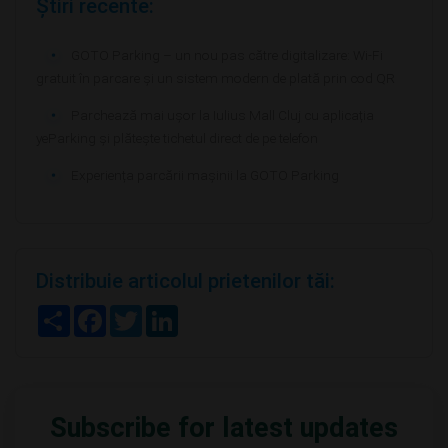
Știri recente:
GOTO Parking – un nou pas către digitalizare: Wi-Fi
gratuit în parcare și un sistem modern de plată prin cod QR
Parchează mai ușor la Iulius Mall Cluj cu aplicația
yeParking și plătește tichetul direct de pe telefon
Experiența parcării mașinii la GOTO Parking
Distribuie articolul prietenilor tăi:
S
F
T
L
h
a
w
i
a
c
i
n
r
e
t
k
e
b
t
e
o
e
d
o
r
I
Subscribe for latest updates
k
n