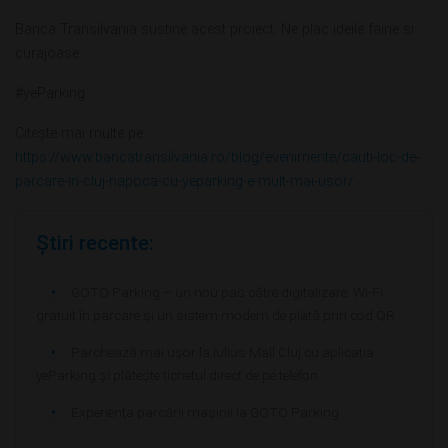
Banca Transilvania sustine acest proiect. Ne plac ideile faine si
curajoase.
#yeParking
Citește mai multe pe:
https://www.bancatransilvania.ro/blog/evenimente/cauti-loc-de-
parcare-in-cluj-napoca-cu-yeparking-e-mult-mai-usor/
Știri recente:
GOTO Parking – un nou pas către digitalizare: Wi-Fi
gratuit în parcare și un sistem modern de plată prin cod QR
Parchează mai ușor la Iulius Mall Cluj cu aplicația
yeParking și plătește tichetul direct de pe telefon
Experiența parcării mașinii la GOTO Parking