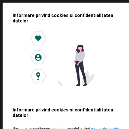
Informare privind cookies si confidentialitatea
datelor
<< Toate știrile
Cauți loc de parcare în Cluj
Napoca? Cu yeParking e mult mai
ușor
2019-04-16
Informare privind cookies si confidentialitatea
datelor
Te grabești, e trafic și nu găsești loc de parcare? Cu toții am
Navigarea in continuare constituie acordul privind
politica de cookies