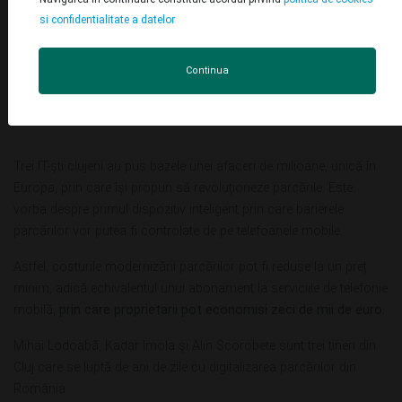
si confidentialitate a datelor
Continua
Trei IT-ști clujeni au pus bazele unei afaceri de milioane, unică în
Europa, prin care își propun să revoluționeze parcările. Este
vorba despre primul dispozitiv inteligent prin care barierele
parcărilor vor putea fi controlate de pe telefoanele mobile.
Astfel, costurile modernizării parcărilor pot fi reduse la un preț
minim, adică echivalentul unui abonament la serviciile de telefonie
mobilă,
prin care proprietarii pot economisi zeci de mii de euro.
Mihai Lodoabă, Kadar Imola și Alin Scorobete sunt trei tineri din
Cluj care se luptă de ani de zile cu digitalizarea parcărilor din
România.