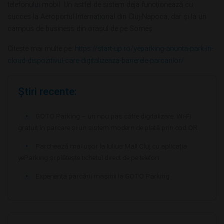
telefonului mobil. Un astfel de sistem deja funcționează cu
succes la Aeroportul Internațional din Cluj-Napoca, dar și la un
campus de business din orașul de pe Someș.
Citește mai multe pe:
https://start-up.ro/yeparking-anunta-park-in-
cloud-dispozitivul-care-digitalizeaza-barierele-parcarilor/
Știri recente:
GOTO Parking – un nou pas către digitalizare: Wi-Fi
gratuit în parcare și un sistem modern de plată prin cod QR
Parchează mai ușor la Iulius Mall Cluj cu aplicația
yeParking și plătește tichetul direct de pe telefon
Experiența parcării mașinii la GOTO Parking