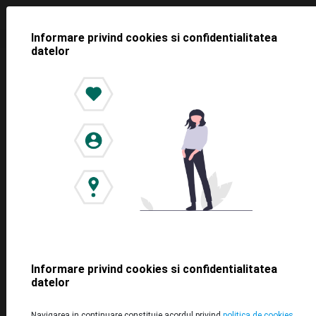
Informare privind cookies si confidentialitatea
datelor
<< Toate știrile
YeParking anunță Park in Cloud,
dispozitivul care digitalizează
barierele parcărilor
2021-11-05
Informare privind cookies si confidentialitatea
datelor
Navigarea in continuare constituie acordul privind
politica de cookies