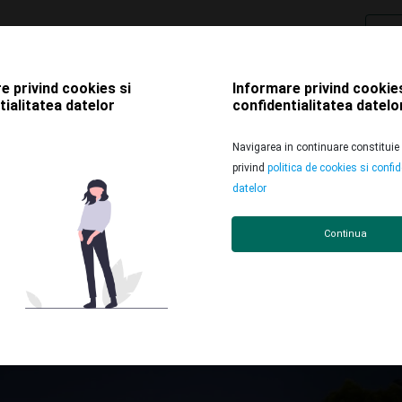
Despre noi
Stories
Din presă
Solu
e privind cookies si
Informare privind cookies
tialitatea datelor
confidentialitatea datelo
 care merg la TIFF
Navigarea in continuare constituie
privind
politica de cookies si confid
datelor
Continua