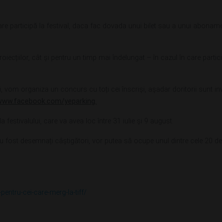
re participă la festival, daca fac dovada unui bilet sau a unui abonam
oiecțiilor, cât și pentru un timp mai îndelungat – în cazul în care partici
, vom organiza un concurs cu toți cei înscriși, așadar doritorii sunt inv
www.facebook.com/yeparking.
 festivalului, care va avea loc între 31 iulie și 9 august.
u fost desemnați câștigători, vor putea să ocupe unul dintre cele 20 de
-pentru-cei-care-merg-la-tiff/