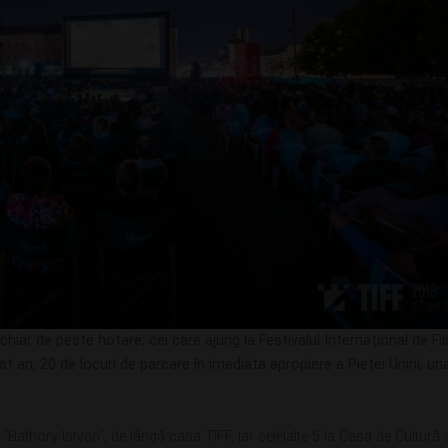
 chiar de peste hotare, cei care ajung la Festivalul Internațional de Fi
est an, 20 de locuri de parcare în imediata apropiere a Pieței Unirii, un
c “Bathory Istvan”, de lângă casa TIFF, iar celelalte 5 la Casa de Cultură 