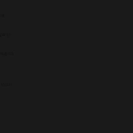
ent
panții
itați să
 locuri