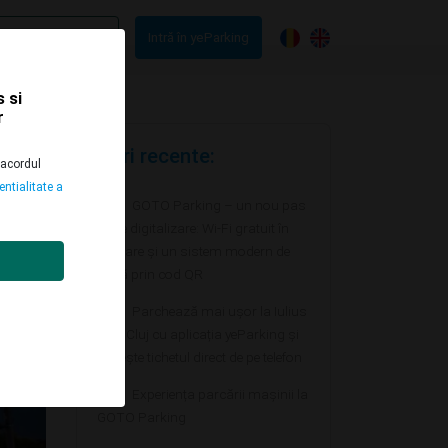
țiile yeParking
Intră în yeParking
 si
r
Știri recente:
 acordul
entialitate a
GOTO Parking – un nou pas
către digitalizare: Wi-Fi gratuit în
parcare și un sistem modern de
plată prin cod QR
Parchează mai ușor la Iulius
Mall Cluj cu aplicația yeParking și
plătește tichetul direct de pe telefon
Experiența parcării mașinii la
GOTO Parking