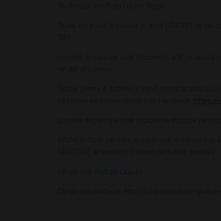
Studenților, din Piața Lucian Blaga.
Toate vor putea fi folosite în mod GRATUIT de cei ca
TIFF.
Locurile de parcare sunt disponibile atât pe durata pr
vin din alte orașe.
Totuși, pentru a distribui în mod corect aceste locuri
se înscrie pe pagina noastră de Facebook:
https://
Locurile de parcare sunt disponibile strict pe perioada
ATENȚIE! Doar cei care au participat la concurs și a
GRATUITE. Aceștia vor fi trecuți pe o listă specială.
Citește mai mult pe Cluju.ro
Citește mai multe pe:
https://cluju.ro/parcari-gratuite