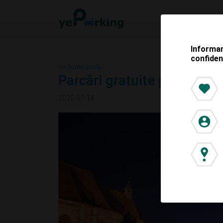
Informar
confiden
<< Toate știrile
Parcări gratuite pentru cei
2020-07-14