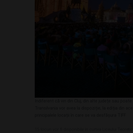
Indiferent că vin din Cluj, din alte județe sau poate
Transilvania vor avea la dispoziție, la ediția din ac
principalele locații în care se va desfășura TIFF.
15 locuri vor fi disponibile în curtea Liceului Teoreti