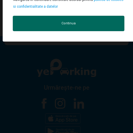
sau
si confidentialitate a datelor
Înregistrează-te cu ajutorul:
Continua
Facebook
Google
Urmărește-ne pe