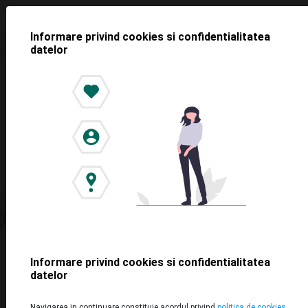
Informare privind cookies si confidentialitatea
datelor
Reseteaza parola
Introdu adresa de email cu care te-ai inregistrat iar noi iti
vom trimite un cod pentru resetarea parolei
Adresa de e-mail
Trimite codul de resetare
Informare privind cookies si confidentialitatea
datelor
Navigarea in continuare constituie acordul privind
politica de cookies